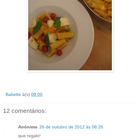
Babette
à(s)
08:00
12 comentários:
Anónimo
26 de outubro de 2012 às 08:26
que regalo!