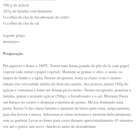
300 g de açúcar
245g de farinha com fermento
½ colher de chá de bicarbonato de sódio
½ colher de chá de sal
iogurte grego
morangos
Preparação
Pré-aquecer o forno a 180ºC. Forrar uma forma grande de pão de ló com papel
vegetal (não untar o papel vegetal). Misturar as gemas, o óleo, o sumo, as
raspas de limão e a água. Noutro recipiente, bater as claras com o cremor
tártaro em velocidade média até ficar em castelo. Aos poucos, juntar 100g do
açúcar e continuar a bater até formar picos moles. Noutro recipiente, peneirar a
farinha, juntar o restante açúcar (200g), o bicarbonato e o sal. Misturar. Fazer
um buraco no centro e despejar a mistura de gemas. Mexer, formando uma
pasta. Juntar ¼ das claras batidas e misturar de baixo para cima, enrgicamente,
para dar leveza à massa. Adicionar as claras restantes e misturar delicadamente,
sem as quebrar. Levar ao forno para cozer durante aproximadamente 45 minutos
(ou até o palito sair seco). Arrefecer antes de desenformar.